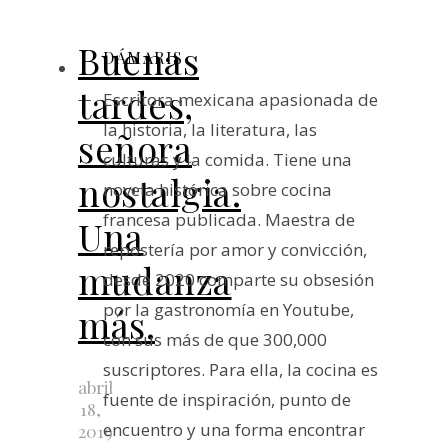
Buenas
DÁMARIS
tardes,
Escritora mexicana apasionada de
la historia, la literatura, las
señora
culturas y la comida. Tiene una
nostalgia.
novela histórica sobre cocina
francesa publicada. Maestra de
Una
repostería por amor y convicción,
mudanza
desde 2020 comparte su obsesión
por la gastronomía en Youtube,
más.
con sus más de que 300,000
suscriptores. Para ella, la cocina es
abril
fuente de inspiración, punto de
18,
encuentro y una forma encontrar
2019