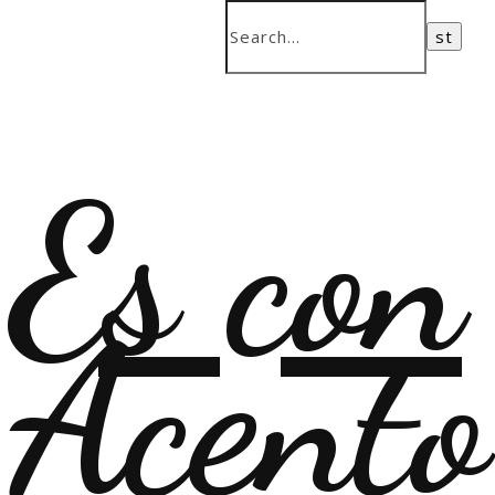
Es con
Acento