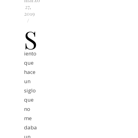
marzo
27,
2019
/
S
iento
que
hace
un
siglo
que
no
me
daba
un