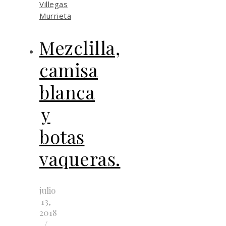
Villegas
Murrieta
Mezclilla,
camisa
blanca
y
botas
vaqueras.
julio
13,
2018
/