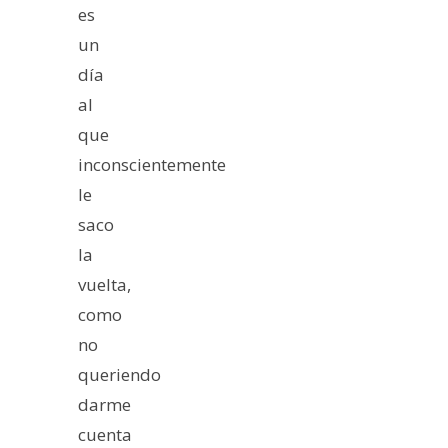
es
un
día
al
que
inconscientemente
le
saco
la
vuelta,
como
no
queriendo
darme
cuenta