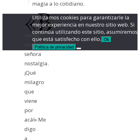
/
magia a lo cotidiano.
«B
Utilizamos cookies para garantizarle la
mejor experiencia en nuestro sitio web. Si
continúa utilizando este sitio, asumiremos
uenas
que está satisfecho con ello.
Ok
tardes,
Política de privacidad
señora
nostalgia.
¡Qué
milagro
que
viene
por
acá!» Me
digo
a