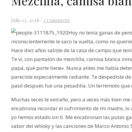
Mezclilla, camisa blan
julio 13, 2018
/
1 Comment
Hoy no tenía ganas de pensar
inconscientemente le saco la vuelta, como no queri
Hace diez años saliste de la casa de campo que te
Te vi, con pantalón de mezclilla, camisa blanca in
papá, qué porte tiene». Nunca antes me había deten
pareciste especialmente radiante. Te despediste de n
pasó después fue una pesadilla. Un terremoto que d
Muchas veces te extraño, pero a veces más bien me
encabrona recordar el sufrimiento de mi madre, l
yo hemos estado sin ti. Me encabronan las putas ga
sabor del whisky y las canciones de Marco Antonio 