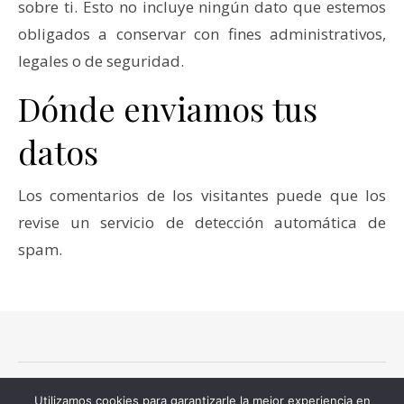
sobre ti. Esto no incluye ningún dato que estemos
obligados a conservar con fines administrativos,
legales o de seguridad.
Dónde enviamos tus
datos
Los comentarios de los visitantes puede que los
revise un servicio de detección automática de
spam.
Dámaris Villegas 2026 © Todos los derechos reservados.
Utilizamos cookies para garantizarle la mejor experiencia en