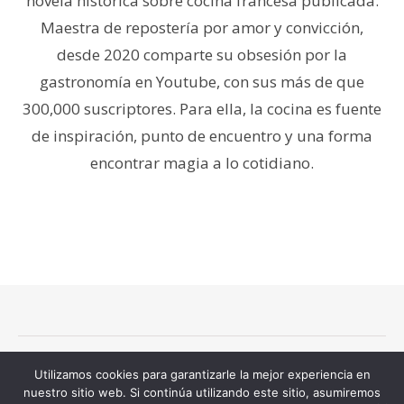
novela histórica sobre cocina francesa publicada.
Maestra de repostería por amor y convicción,
desde 2020 comparte su obsesión por la
gastronomía en Youtube, con sus más de que
300,000 suscriptores. Para ella, la cocina es fuente
de inspiración, punto de encuentro y una forma
encontrar magia a lo cotidiano.
Dámaris Villegas 2026 © Todos los derechos reservados.
Utilizamos cookies para garantizarle la mejor experiencia en
Términos y condiciones
Política de privacidad
nuestro sitio web. Si continúa utilizando este sitio, asumiremos