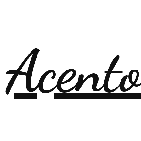
 Acent