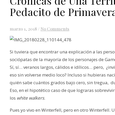
Crónicas de Una Terr
Pedacito de Primaver
marzo 1, 2018
/
No Comments
Si tuviera que encontrar una explicación a las pers
sociópatas de la mayoría de los personajes de Game 
Sí, sí… veranos largos, cálidos e idílicos… pero, ¿i
eso sin volverse medio loco? Incluso si hubieras naci
quién sabe cuántos grados bajo cero, sin tregua, d
Eso, en el hipotético caso de que lograras sobrevivi
los
white walkers
.
Pues yo vivo en Winterfell, pero en otro Winterfell.