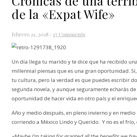
Crónicas de una terrib
de la «Expat Wife»
febrero 21, 2018
/
17 Comments
Un día llega tu marido y te dice que ha recibido un
millennial piensas que es una gran oportunidad. Sí, 
tu cultura, pero la verdad es que puedes escribir d
segunda novela, y aunque seguramente echarás de m
oportunidad de hacer vida en otro país y el enrique
Año y medio después, en pleno invierno y en medio de
corriendo a México Lindo y Querido. Y no es el frío,
«Maybe I’m taking for granted all the benefits we have