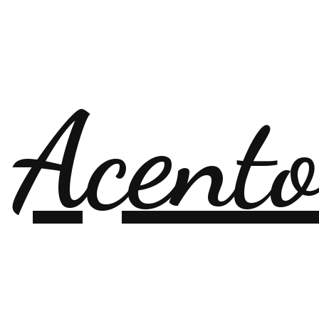
 Acent