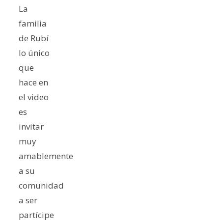
La
familia
de Rubí
lo único
que
hace en
el video
es
invitar
muy
amablemente
a su
comunidad
a ser
partícipe