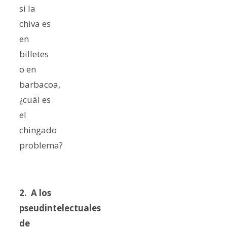
si la
chiva es
en
billetes
o en
barbacoa,
¿cuál es
el
chingado
problema?
2. A los
pseudintelectuales
de