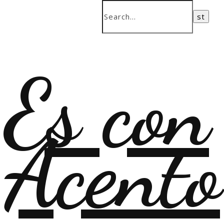
Es con
Acento