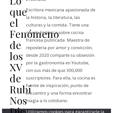
Lo
que
Escritora mexicana apasionada de
la historia, la literatura, las
el
culturas y la comida. Tiene una
Fenómeno
novela histórica sobre cocina
francesa publicada. Maestra de
de
repostería por amor y convicción,
los
desde 2020 comparte su obsesión
por la gastronomía en Youtube,
XV
con sus más de que 300,000
de
suscriptores. Para ella, la cocina es
fuente de inspiración, punto de
Rubí
encuentro y una forma encontrar
Nos
magia a lo cotidiano.
Dice
Utilizamos cookies para garantizarle la