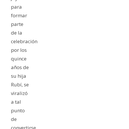
para
formar
parte
de la
celebración
por los
quince
años de
su hija
Rubí, se
viralizó
a tal
punto
de
convertirse