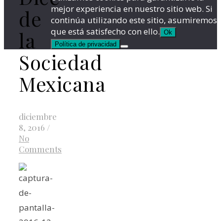
mejor experiencia en nuestro sitio web. Si
de
continúa utilizando este sitio, asumiremos
que está satisfecho con ello.
la
Ok
Política de privacidad
Sociedad
Mexicana
diciembre
8, 2016
/
No
Comments