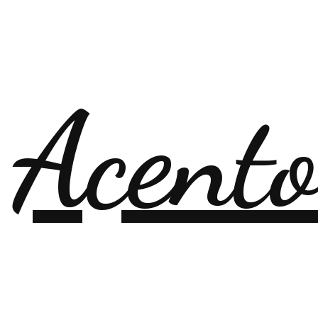
 Acent