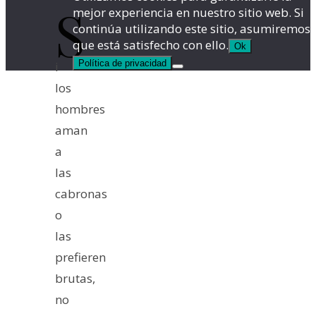
S
mejor experiencia en nuestro sitio web. Si
continúa utilizando este sitio, asumiremos
que está satisfecho con ello.
Ok
Política de privacidad
i
los
hombres
aman
a
las
cabronas
o
las
prefieren
brutas,
no