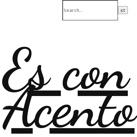
Es con
Acento