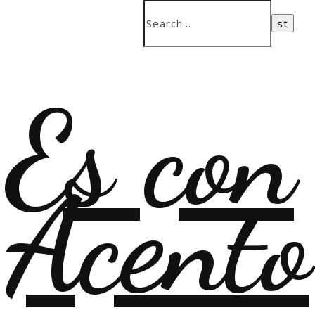
Es con
Acento