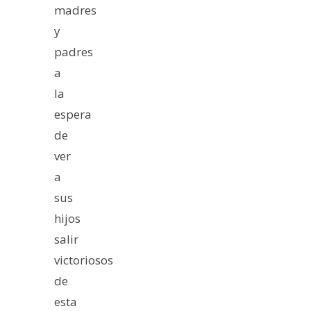
madres
y
padres
a
la
espera
de
ver
a
sus
hijos
salir
victoriosos
de
esta