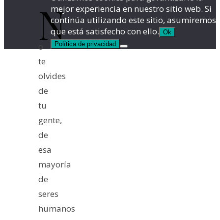
N
mejor experiencia en nuestro sitio web. Si
continúa utilizando este sitio, asumiremos
que está satisfecho con ello.
Ok
Política de privacidad
o
te
olvides
de
tu
gente,
de
esa
mayoría
de
seres
humanos