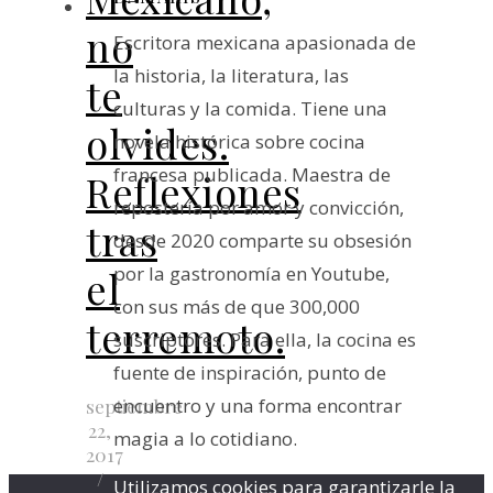
no
Escritora mexicana apasionada de
la historia, la literatura, las
te
culturas y la comida. Tiene una
olvides.
novela histórica sobre cocina
francesa publicada. Maestra de
Reflexiones
repostería por amor y convicción,
tras
desde 2020 comparte su obsesión
por la gastronomía en Youtube,
el
con sus más de que 300,000
terremoto.
suscriptores. Para ella, la cocina es
fuente de inspiración, punto de
encuentro y una forma encontrar
septiembre
22,
magia a lo cotidiano.
2017
/
Utilizamos cookies para garantizarle la