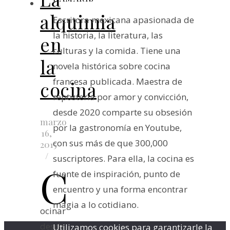
alquimia
Escritora mexicana apasionada de
la historia, la literatura, las
en
culturas y la comida. Tiene una
la
novela histórica sobre cocina
francesa publicada. Maestra de
cocina
repostería por amor y convicción,
desde 2020 comparte su obsesión
marzo
por la gastronomía en Youtube,
16,
con sus más de que 300,000
2015
/
suscriptores. Para ella, la cocina es
C
fuente de inspiración, punto de
encuentro y una forma encontrar
magia a lo cotidiano.
ocinar
desde
Utilizamos cookies para garantizarle la