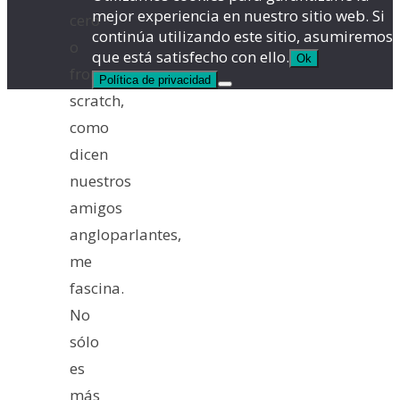
mejor experiencia en nuestro sitio web. Si
cero
continúa utilizando este sitio, asumiremos
o
que está satisfecho con ello.
Ok
from
Política de privacidad
scratch,
como
dicen
nuestros
amigos
angloparlantes,
me
fascina.
No
sólo
es
más