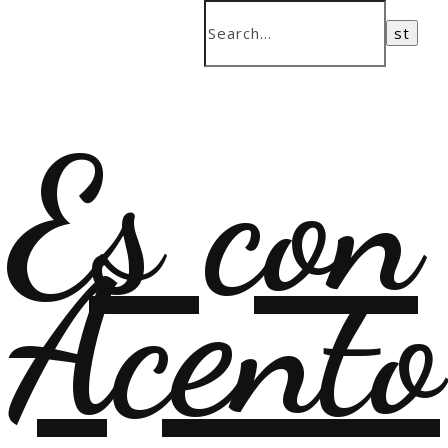
Es con
Acento