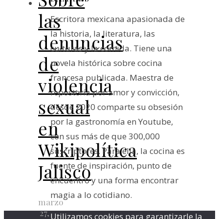
las
Escritora mexicana apasionada de
la historia, la literatura, las
denuncias
culturas y la comida. Tiene una
de
novela histórica sobre cocina
francesa publicada. Maestra de
violencia
repostería por amor y convicción,
sexual
desde 2020 comparte su obsesión
por la gastronomía en Youtube,
en
con sus más de que 300,000
Wikipolítica
suscriptores. Para ella, la cocina es
Jalisco
fuente de inspiración, punto de
encuentro y una forma encontrar
magia a lo cotidiano.
marzo
27,
Utilizamos cookies para garantizarle la