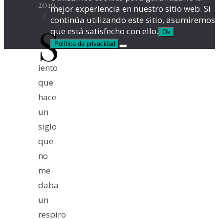
2019
mejor experiencia en nuestro sitio web. Si
/
continúa utilizando este sitio, asumiremos
S
que está satisfecho con ello.
Ok
Política de privacidad
iento
que
hace
un
siglo
que
no
me
daba
un
respiro