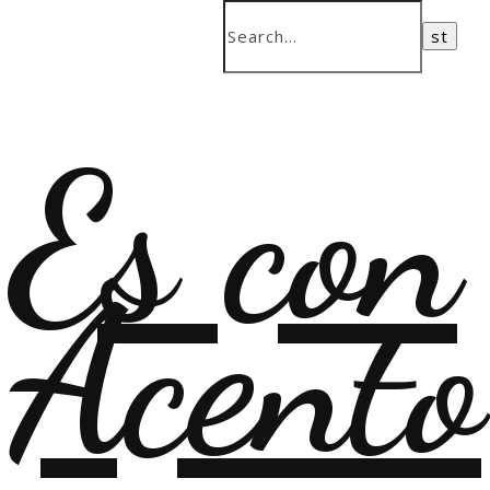
Es con
Acento