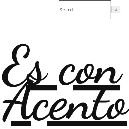
Es con
Acento