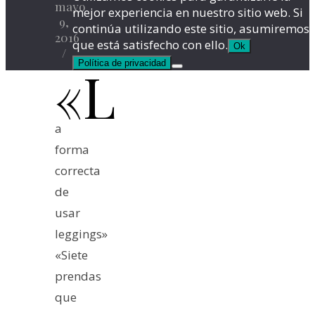
mayo
mejor experiencia en nuestro sitio web. Si
9,
continúa utilizando este sitio, asumiremos
2016
que está satisfecho con ello.
Ok
/
Política de privacidad
«L
a
forma
correcta
de
usar
leggings»
«Siete
prendas
que