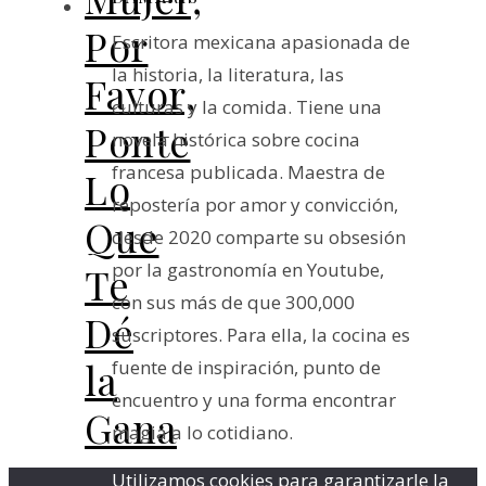
Por
Escritora mexicana apasionada de
la historia, la literatura, las
Favor,
culturas y la comida. Tiene una
Ponte
novela histórica sobre cocina
francesa publicada. Maestra de
Lo
repostería por amor y convicción,
Que
desde 2020 comparte su obsesión
por la gastronomía en Youtube,
Te
con sus más de que 300,000
Dé
suscriptores. Para ella, la cocina es
la
fuente de inspiración, punto de
encuentro y una forma encontrar
Gana
magia a lo cotidiano.
Utilizamos cookies para garantizarle la