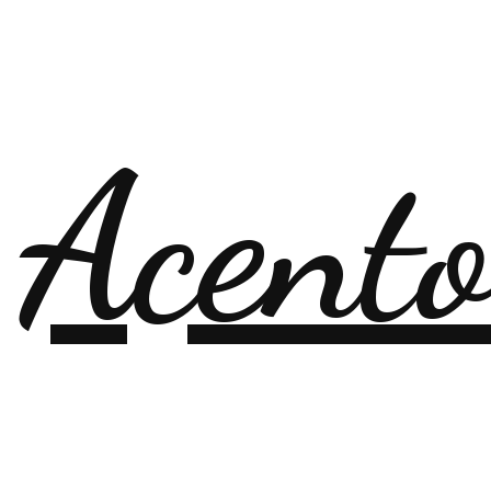
 Acent