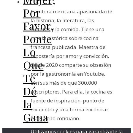
Por
Escritora mexicana apasionada de
la historia, la literatura, las
Favor,
culturas y la comida. Tiene una
Ponte
novela histórica sobre cocina
francesa publicada. Maestra de
Lo
repostería por amor y convicción,
Que
desde 2020 comparte su obsesión
por la gastronomía en Youtube,
Te
con sus más de que 300,000
Dé
suscriptores. Para ella, la cocina es
la
fuente de inspiración, punto de
encuentro y una forma encontrar
Gana
magia a lo cotidiano.
Utilizamos cookies para garantizarle la