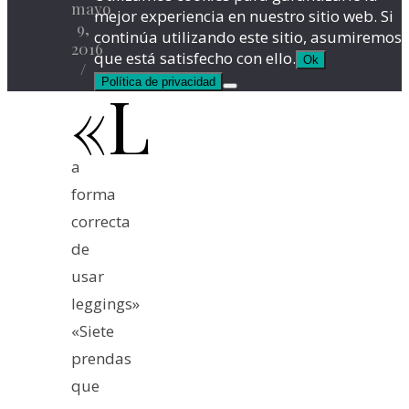
mayo
mejor experiencia en nuestro sitio web. Si
9,
continúa utilizando este sitio, asumiremos
2016
que está satisfecho con ello.
Ok
/
Política de privacidad
«L
a
forma
correcta
de
usar
leggings»
«Siete
prendas
que