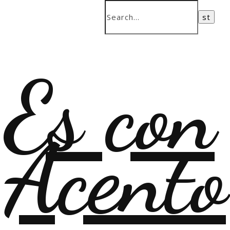
Es con
Acento