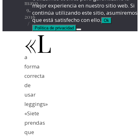
mayo
mejor experiencia en nuestro sitio web. Si
9,
continúa utilizando este sitio, asumiremos
2016
que está satisfecho con ello.
Ok
/
Política de privacidad
«L
a
forma
correcta
de
usar
leggings»
«Siete
prendas
que