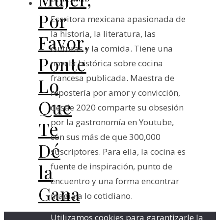
Por
Escritora mexicana apasionada de
la historia, la literatura, las
Favor,
culturas y la comida. Tiene una
Ponte
novela histórica sobre cocina
francesa publicada. Maestra de
Lo
repostería por amor y convicción,
Que
desde 2020 comparte su obsesión
por la gastronomía en Youtube,
Te
con sus más de que 300,000
Dé
suscriptores. Para ella, la cocina es
la
fuente de inspiración, punto de
encuentro y una forma encontrar
Gana
magia a lo cotidiano.
Utilizamos cookies para garantizarle la