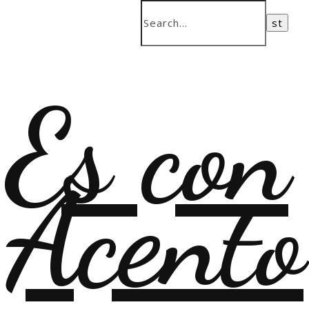
Es con
Acento