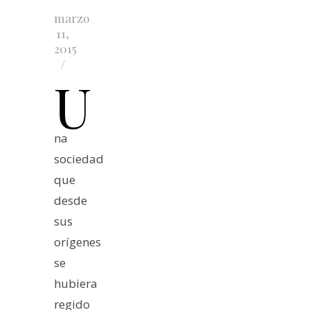
marzo
11,
2015
/
U
na
sociedad
que
desde
sus
orígenes
se
hubiera
regido