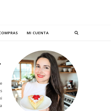
 COMPRAS
MI CUENTA
.
de
as
mi
ba