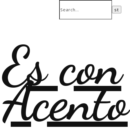
Es con
Acento