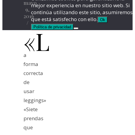
mayo
mejor experiencia en nuestro sitio web. Si
9,
continúa utilizando este sitio, asumiremos
2016
que está satisfecho con ello.
Ok
/
Política de privacidad
«L
a
forma
correcta
de
usar
leggings»
«Siete
prendas
que