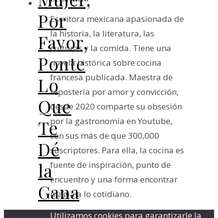
Por
Escritora mexicana apasionada de
la historia, la literatura, las
Favor,
culturas y la comida. Tiene una
Ponte
novela histórica sobre cocina
francesa publicada. Maestra de
Lo
repostería por amor y convicción,
Que
desde 2020 comparte su obsesión
por la gastronomía en Youtube,
Te
con sus más de que 300,000
Dé
suscriptores. Para ella, la cocina es
la
fuente de inspiración, punto de
encuentro y una forma encontrar
Gana
magia a lo cotidiano.
Utilizamos cookies para garantizarle la