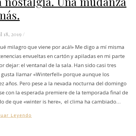
a nostalgia. Una mudanza
más.
il 18, 2019
/
¡Qué milagro que viene por acá!» Me digo a mí misma
enencias envueltas en cartón y apiladas en mi parte
r dejar: el ventanal de la sala. Han sido casi tres
e gusta llamar «Winterfell» porque aunque los
iez años. Pero pese a la nevada nocturna del domingo
se con la esperada premiere de la temporada final de
lo de que «winter is here», el clima ha cambiado…
nuar Leyendo