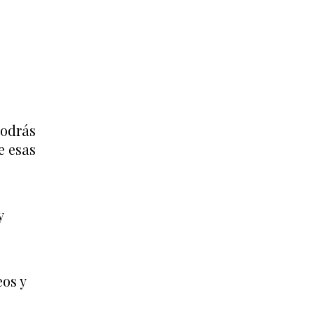
podrás
e esas
y
os y