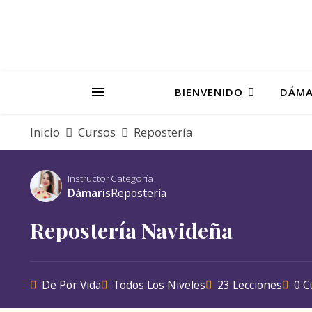
BIENVENIDO
DÁMA
Inicio
Cursos
Repostería
Instructor
Categoría
Dámaris
Repostería
Repostería Navideña
De Por Vida
Todos Los Niveles
23 Lecciones
0 C