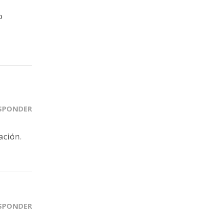
o
SPONDER
ación.
SPONDER