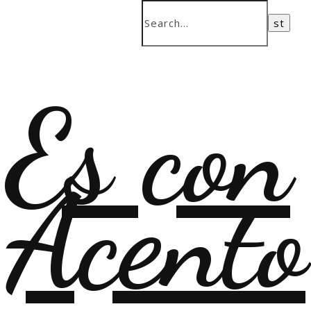
Es con
Acento