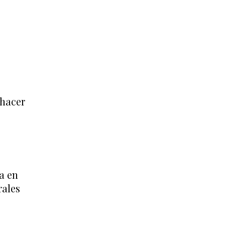
 hacer
a en
rales