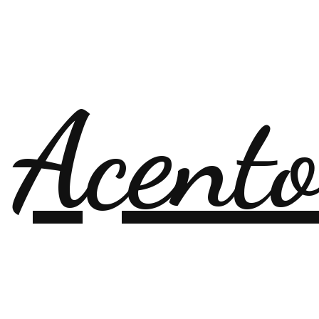
 Acent