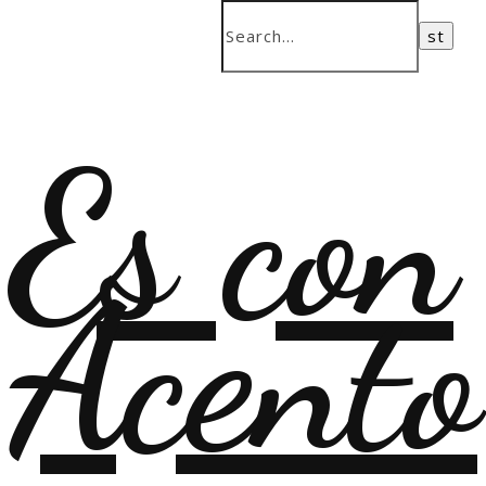
Es con
Acento