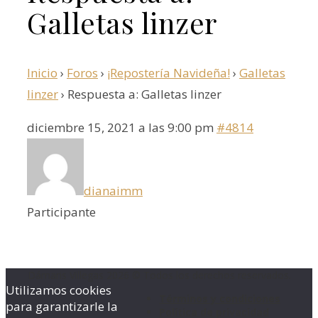
Galletas linzer
Inicio
›
Foros
›
¡Repostería Navideña!
›
Galletas
linzer
›
Respuesta a: Galletas linzer
diciembre 15, 2021 a las 9:00 pm
#4814
dianaimm
Participante
Dámaris Villegas 2026 © Todos los derechos reservados.
Utilizamos cookies
Términos y condiciones
para garantizarle la
Política de privacidad