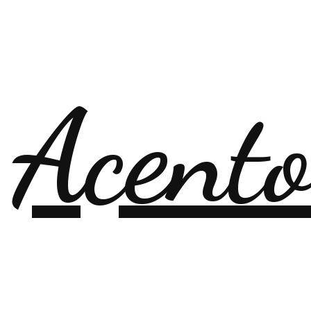
 Acent