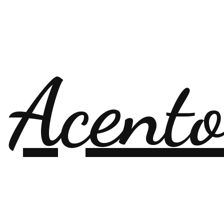
 Acent