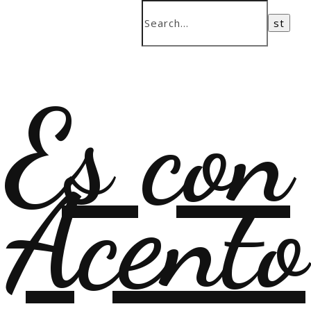
Es con
Acento