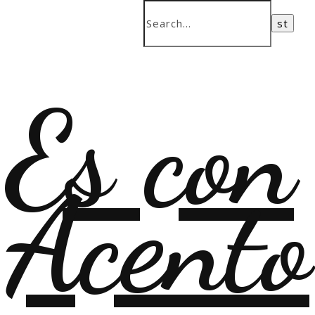
Es con
Acento