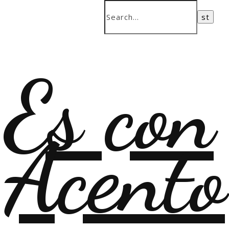
Es con
Acento