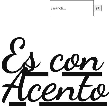
Es con
Acento