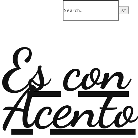
Es con
Acento