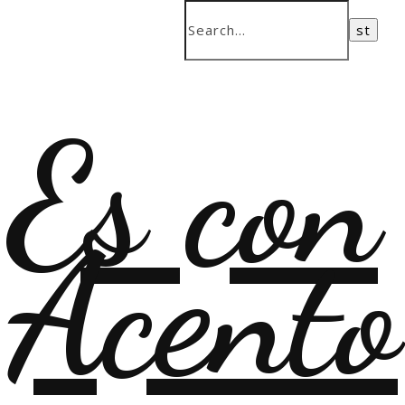
Es con
Acento